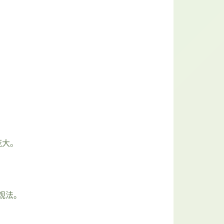
庞大。
观法。