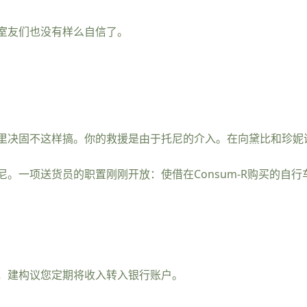
室友们也没有样么自信了。
里决固不这样搞。你的救援是由于托尼的介入。在向黛比和珍妮
。一项送货员的职置刚刚开放：使借在Consum-R购买的自
，建构议您定期将收入转入银行账户。