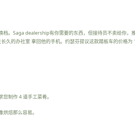
。Saga dealership有你需要的东西，但接待员不卖给
长久的办社室 拿回他的手机。约瑟芬提议这款踏板车的价格为 1,
您制作 4 道手工菜肴。
像烘焙那么容易。