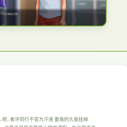
呃..者许同行不变为汗液 要角的久爸挂掉