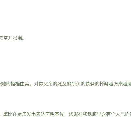
天空开张端。
毕她的搭档由美。对你父亲的死及他所欠的债务的怀疑越方来越
。黛比在厨房发出表达声明亮候，珍妮在移动廊里含有个人己的