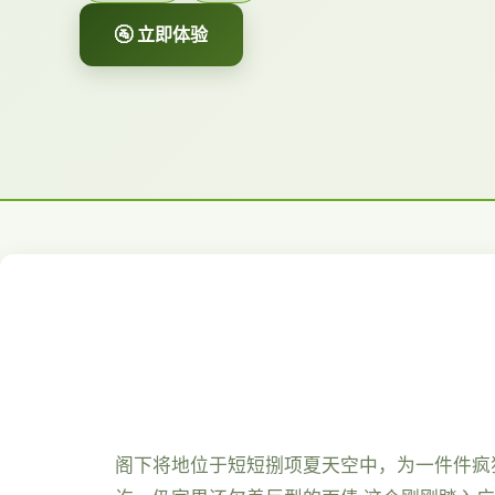
🚰 立即体验
阁下将地位于短短捌项夏天空中，为一件件疯狂