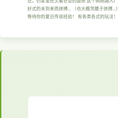
讫，仍家里还欠着巨型的面债 这个刚刚踏入
好式的未到来而拼搏… （也大概凭腰子拼搏…
等待你的夏日传说经验！ 有各类各式的玩法